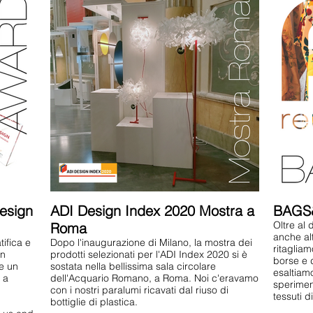
design
ADI Design Index 2020 Mostra a
BAGS
Oltre al 
Roma
anche alt
ifica e
Dopo l'inaugurazione di Milano, la mostra dei
ritagliam
gn
prodotti selezionati per l'ADI Index 2020 si è
borse e 
re un
sostata nella bellissima sala circolare
esaltiamo
 a
dell'Acquario Romano, a Roma. Noi c'eravamo
sperimen
con i nostri paralumi ricavati dal riuso di
tessuti di
bottiglie di plastica.