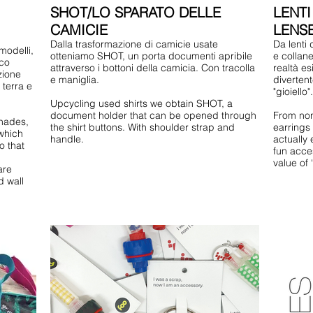
SHOT/LO SPARATO DELLE
LENTI
CAMICIE
LENS
Dalla trasformazione di camicie usate
Da lenti 
otteniamo SHOT, un porta documenti apribile
e collan
ico
attraverso i bottoni della camicia. Con tracolla
realtà es
zione
e maniglia.
divertent
 terra e
"gioiello".
Upcycling used shirts we obtain SHOT, a
document holder that can be opened through
From non
shades,
the shirt buttons. With shoulder strap and
earrings
which
handle.
actually 
o that
fun acce
value of ‘
are
d wall