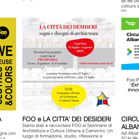
as we use
colours 
life.
A
FOO e LA CITTA' DEI DESIDERI
CIRC
Siamo stati a raccontare FOO al Seminario di
ALBA
Architettura e Cultura Urbana a Camerino. Un
ogna con
Ad Albano
luogo di formazione, studio, riflessione e
 a
SCALIBUR