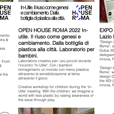
OPEN HOUSE ROMA 2022 In-
EXPO 
amento.
utile. Il riuso come genesi e
Lazio 
stra &
“Design 
cambiamento. Dalla bottiglia di
Rome”: s
Casa
plastica alla città. Laboratorio per
Dubai 20
bambini.
delegazi
innova, 
Laboratorio creativo per i più piccoli durante
. From
l'incontro "In-Utile". Con i bambini
 &
‘Design 
immaginiamo un mondo con meno plastica
Rome’: w
attraverso la sensibilizzazione al tema
t the
design D
attraverso il gioco.
the ADI 
innova, 
Creative workshop for children during the ‘In-
Utile’ meeting. With the children, we imagine a
world with less plastic by raising awareness of
the issue through play.