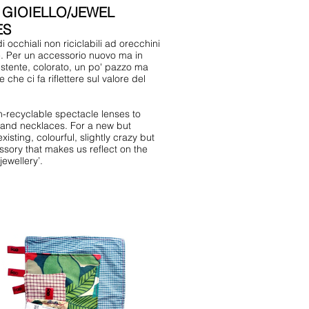
 GIOIELLO/JEWEL
ES
di occhiali non riciclabili ad orecchini
e. Per un accessorio nuovo ma in
istente, colorato, un po' pazzo ma
e che ci fa riflettere sul valore del
-recyclable spectacle lenses to
 and necklaces. For a new but
existing, colourful, slightly crazy but
ssory that makes us reflect on the
jewellery’.