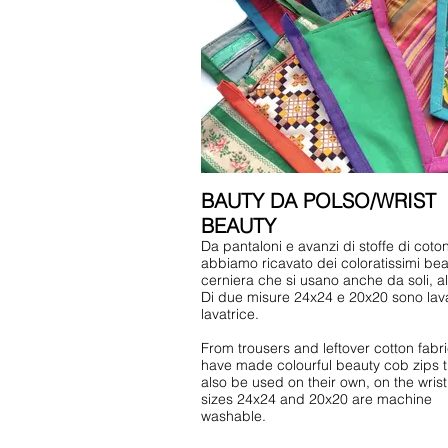
BAUTY DA POLSO/WRIST
BEAUTY
Da pantaloni e avanzi di stoffe di coto
abbiamo ricavato dei coloratissimi be
cerniera che si usano anche da soli, al
Di due misure 24x24 e 20x20 sono lavab
lavatrice.
From trousers and leftover cotton fabr
have made colourful beauty cob zips 
also be used on their own, on the wris
sizes 24x24 and 20x20 are machine
washable.