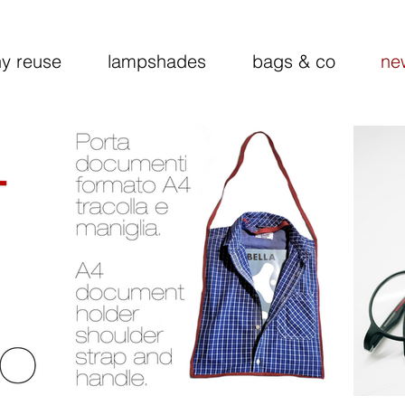
y reuse
lampshades
bags & co
ne