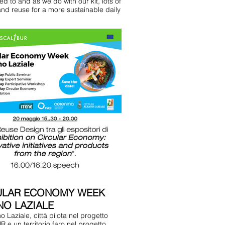
d to and as we do with our kit, lots of
and reuse for a more sustainable daily
ULAR ECONOMY WEEK
NO LAZIALE
 Laziale, città pilota nel progetto
 e un territorio faro nel progetto