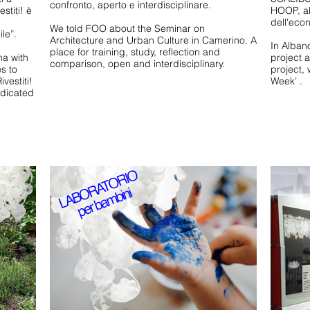
confronto, aperto e interdisciplinare.
stiti! è
HOOP, ab
dell'econ
We told FOO about the Seminar on
le”.
Architecture and Urban Culture in Camerino. A
In Albano
place for training, study, reflection and
na with
project a
comparison, open and interdisciplinary.
s to
project,
vestiti!
Week’ .
dedicated