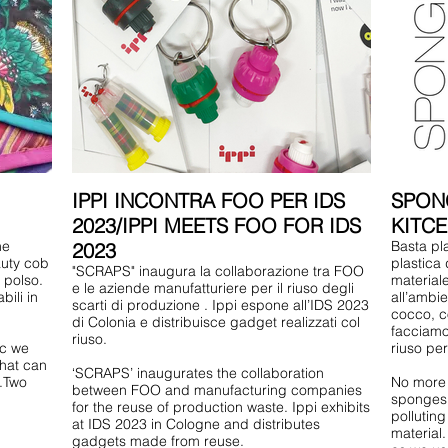
IPPI INCONTRA FOO PER IDS
SPONG
2023/IPPI MEETS FOO FOR IDS
KITC
ne
Basta pl
2023
auty cob
plastica
"SCRAPS" inaugura la collaborazione tra FOO
 polso.
material
e le aziende manufatturiere per il riuso degli
ili in
all’ambie
scarti di produzione . Ippi espone all’IDS 2023
cocco, c
di Colonia e distribuisce gadget realizzati col
facciamo 
riuso.
ic we
riuso per
that can
‘SCRAPS’ inaugurates the collaboration
t.Two
No more p
between FOO and manufacturing companies
sponges l
for the reuse of production waste. Ippi exhibits
pollutin
at IDS 2023 in Cologne and distributes
material
gadgets made from reuse.