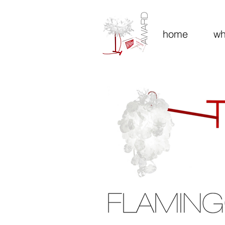
home
wh