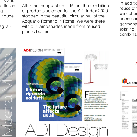
s us and
In additi
of Italian
After the inauguration in Milan, the exhibition
reuse ot
ng
of products selected for the ADI Index 2020
we cut o
 induce
stopped in the beautiful circular hall of the
accessor
Acquario Romano in Rome. We were there
garments
glia -
with our lampshades made from reused
existing
plastic bottles.
combinati