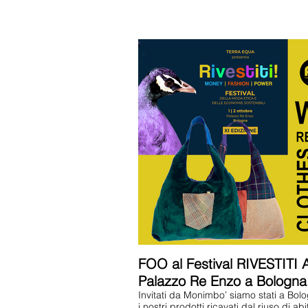
FOO al Festival RIVESTITI 
Palazzo Re Enzo a Bologna
Invitati da Monimbo’ siamo stati a Bol
i nostri prodotti ricavati dal riuso di abiti