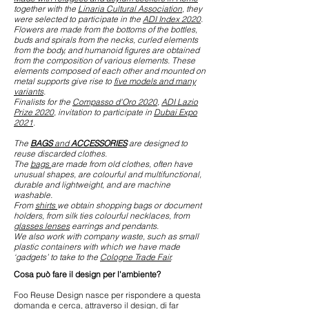
together with the
Linaria Cultural Association
, they
were selected to participate in the
ADI Index 2020
.
Flowers are made from the bottoms of the bottles,
buds and spirals from the necks, curled elements
from the body, and humanoid figures are obtained
from the composition of various elements. These
elements composed of each other and mounted on
metal supports give rise to
five models and many
variants
.
Finalists for the
Compasso d'Oro 2020
,
ADI Lazio
Prize 2020
, invitation to participate in
Dubai Expo
2021
.
The
BAGS
and
ACCESSORIES
are designed to
reuse discarded clothes.
The
bags
are made from old clothes, often have
unusual shapes, are colourful and multifunctional,
durable and lightweight, and are machine
washable.
From
shirts
we obtain shopping bags or document
holders, from silk ties colourful necklaces, from
glasses lenses
earrings and pendants.
We also work with company waste, such as small
plastic containers with which we have made
‘gadgets’ to take to the
Cologne Trade Fair
.
Cosa può fare il design per l'ambiente?
Foo Reuse Design nasce per rispondere a questa
domanda e cerca, attraverso il design, di far