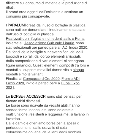
riflettere sul consumo di materia e la produzione di
rifiuti.
Il brand crea oggetti dall'esistente e sostiene un
consumo più consapevole.
I
PARALUMI
creati dal riuso di bottiglie di plastica
sono nati per denunciare l'inquinamento causato
dall'uso di bottiglie di plastica.
Realizzati con rifugiati e richiedenti asilo a Roma
insieme all'
Associazione Culturale Linaria
, sono
stati selezionati per partecipare all'
ADI Index 2020
.
Dai fondi delle bottiglie si ricavano fiori, dai colli
boccioli e spirali, dal corpo elementi arricciati,
dalla composizione di vari elementi si ottengono
figure umanoidi. Questi elementi composti tra loro e
montati su supporti metallici danno vita a
cinque
modelli e molte varianti
.
Finalisti al
Compasso d'Oro 2020
,
Premio ADI
Lazio 2020
, invito a partecipare a
Dubai Expo
2021
.
Le
BORSE
e
ACCESSORI
sono stati pensati per
riusare abiti dismessi.
Le
borse
sono ricavate da vecchi abiti, hanno
spesso forme inconsuete, sono colorate e
multifunzione, resistenti e leggerissime, si lavano in
lavatrice.
Dalle
camicie
otteniamo borse per la spesa o
portadocumenti, dalle cravatte di seta
coloratissime collane, dalle
lenti degli occhiali